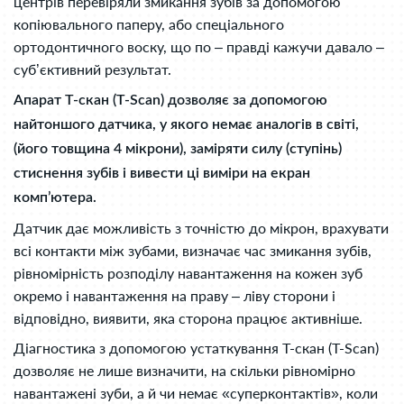
центрів перевіряли змикання зубів за допомогою
копіювального паперу, або спеціального
ортодонтичного воску, що по – правді кажучи давало –
суб’єктивний результат.
Апарат Т-скан (T-Scan) дозволяє за допомогою
найтоншого датчика, у якого немає аналогів в світі,
(його товщина 4 мікрони), заміряти силу (ступінь)
стиснення зубів і вивести ці виміри на екран
комп’ютера.
Датчик дає можливість з точністю до мікрон, врахувати
всі контакти між зубами, визначає час змикання зубів,
рівномірність розподілу навантаження на кожен зуб
окремо і навантаження на праву – ліву сторони і
відповідно, виявити, яка сторона працює активніше.
Діагностика з допомогою устаткування Т-скан (T-Scan)
дозволяє не лише визначити, на скільки рівномірно
навантажені зуби, а й чи немає «суперконтактів», коли