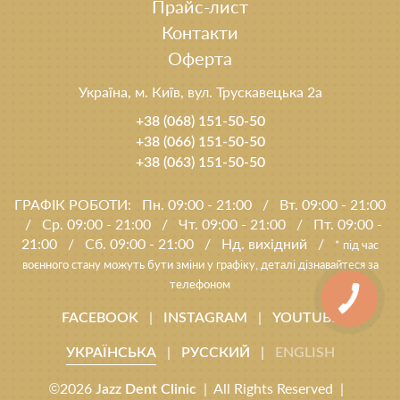
Прайс-лист
Контакти
Оферта
Україна, м. Київ, вул. Трускавецька 2а
+38 (068) 151-50-50
+38 (066) 151-50-50
+38 (063) 151-50-50
ГРАФІК РОБОТИ:
Пн. 09:00 - 21:00
/
Вт. 09:00 - 21:00
/
Ср. 09:00 - 21:00
/
Чт. 09:00 - 21:00
/
Пт. 09:00 -
21:00
/
Сб. 09:00 - 21:00
/
Нд. вихідний
/
* під час
воєнного стану можуть бути зміни у графіку, деталі дізнавайтеся за
телефоном
|
|
FACEBOOK
INSTAGRAM
YOUTUBE
|
|
УКРАЇНСЬКА
РУССКИЙ
ENGLISH
©2026
| All Rights Reserved |
Jazz Dent Clinic