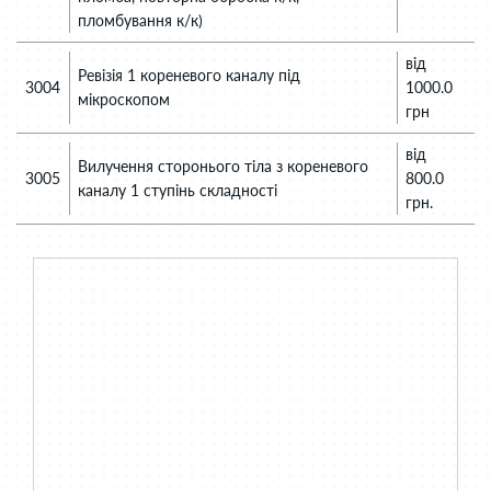
пломбування к/к)
від
Ревізія 1 кореневого каналу під
3004
1000.0
мікроскопом
грн
від
Вилучення сторонього тіла з кореневого
3005
800.0
каналу 1 ступінь складності
грн.