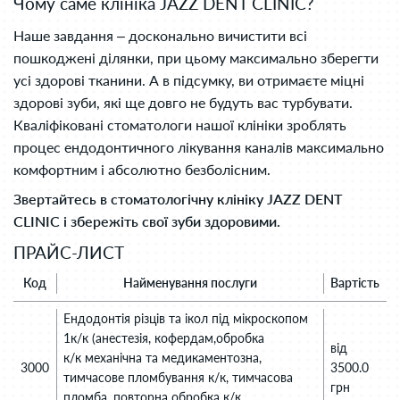
Чому саме клініка JAZZ DENT CLINIC?
Наше завдання – досконально вичистити всі
пошкоджені ділянки, при цьому максимально зберегти
усі здорові тканини. А в підсумку, ви отримаєте міцні
здорові зуби, які ще довго не будуть вас турбувати.
Кваліфіковані стоматологи нашої клініки зроблять
процес ендодонтичного лікування каналів максимально
комфортним і абсолютно безболісним.
Звертайтесь в стоматологічну клініку JAZZ DENT
CLINIC і збережіть свої зуби здоровими.
ПРАЙС-ЛИСТ
Код
Найменування послуги
Вартість
Ендодонтія різців та ікол під мікроскопом
1к/к (анестезія, кофердам,обробка
від
к/к механічна та медикаментозна,
3000
3500.0
тимчасове пломбування к/к, тимчасова
грн
пломба, повторна обробка к/к,