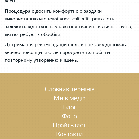
ясен.
Процедура є досить комфортною завдяки
використанню місцевої анестезії, а її тривалість
залежить від ступеня ураження тканин і кількості зубів,
які потребують обробки.
Дотримання рекомендацій після кюретажу допомагає
значно покращити стан пародонту і запобігти
повторному утворенню кишень.
Словник термінів
Ми в медіа
Блог
Фото
Прайс-лист
Контакти