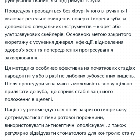
руйнування тканин, які підтримують зуби.
Процедура проводиться без хірургічного втручання і
включає ретельне очищення поверхні кореня зуба за
допомогою спеціальних інструментів – кюрет або
ультразвукових скейлерів. Основною метою закритого
кюретажу є усунення джерел інфекції, відновлення
здоров’я ясен та попередження прогресування
захворювання.
Ця методика особливо ефективна на початкових стадіях
пародонтиту або в разі неглибоких зубоясенних кишень.
Після процедури ясна мають можливість знову щільно
прилягати до зуба, що сприяє стабілізації його
положення в щелепі.
Пацієнту рекомендується після закритого кюретажу
дотримуватися гігієни ротової порожнини,
використовувати антисептичні ополіскувачі, а також
регулярно відвідувати стоматолога для контролю стану