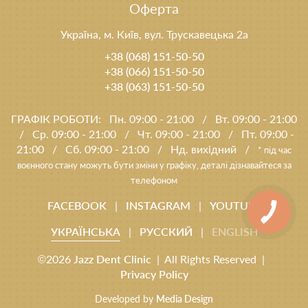
Оферта
Україна, м. Київ, вул. Трускавецька 2а
+38 (068) 151-50-50
+38 (066) 151-50-50
+38 (063) 151-50-50
ГРАФІК РОБОТИ:
Пн. 09:00 - 21:00
/
Вт. 09:00 - 21:00
/
Ср. 09:00 - 21:00
/
Чт. 09:00 - 21:00
/
Пт. 09:00 -
21:00
/
Сб. 09:00 - 21:00
/
Нд. вихідний
/
* під час
воєнного стану можуть бути зміни у графіку, деталі дізнавайтеся за
телефоном
FACEBOOK
|
INSTAGRAM
|
YOUTUBE
УКРАЇНСЬКА
|
РУССКИЙ
|
ENGLISH
©2026
Jazz Dent Clinic
| All Rights Reserved |
Privacy Policy
Developed by
Media Design