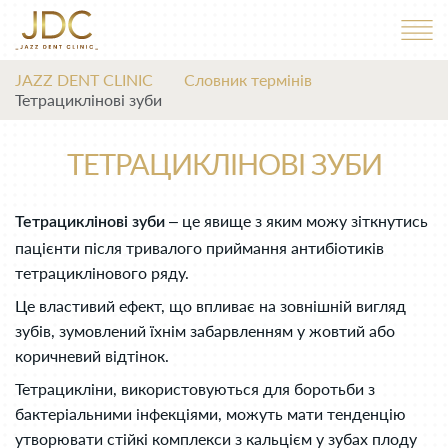
JAZZ DENT CLINIC
Словник термінів
Тетрациклінові зуби
ТЕТРАЦИКЛІНОВІ ЗУБИ
– це явище з яким можу зіткнутись
Тетрациклінові зуби
пацієнти після тривалого приймання антибіотиків
тетрациклінового ряду.
Це властивий ефект, що впливає на зовнішній вигляд
зубів, зумовлений їхнім забарвленням у жовтий або
коричневий відтінок.
Тетрацикліни, використовуються для боротьби з
бактеріальними інфекціями, можуть мати тенденцію
утворювати стійкі комплекси з кальцієм у зубах плоду