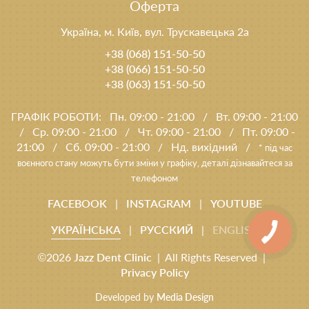
Оферта
Україна, м. Київ, вул. Трускавецька 2а
+38 (068) 151-50-50
+38 (066) 151-50-50
+38 (063) 151-50-50
ГРАФІК РОБОТИ:
Пн. 09:00 - 21:00
/
Вт. 09:00 - 21:00
/
Ср. 09:00 - 21:00
/
Чт. 09:00 - 21:00
/
Пт. 09:00 -
21:00
/
Сб. 09:00 - 21:00
/
Нд. вихідний
/
* під час
воєнного стану можуть бути зміни у графіку, деталі дізнавайтеся за
телефоном
FACEBOOK
|
INSTAGRAM
|
YOUTUBE
УКРАЇНСЬКА
|
РУССКИЙ
|
ENGLISH
©2026
Jazz Dent Clinic
| All Rights Reserved |
Privacy Policy
Developed by
Media Design