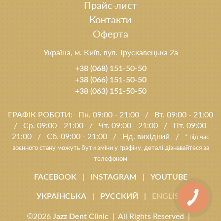
Прайс-лист
Контакти
Оферта
Україна, м. Київ, вул. Трускавецька 2а
+38 (068) 151-50-50
+38 (066) 151-50-50
+38 (063) 151-50-50
ГРАФІК РОБОТИ:
Пн. 09:00 - 21:00
/
Вт. 09:00 - 21:00
/
Ср. 09:00 - 21:00
/
Чт. 09:00 - 21:00
/
Пт. 09:00 -
21:00
/
Сб. 09:00 - 21:00
/
Нд. вихідний
/
* під час
воєнного стану можуть бути зміни у графіку, деталі дізнавайтеся за
телефоном
|
|
FACEBOOK
INSTAGRAM
YOUTUBE
|
|
УКРАЇНСЬКА
РУССКИЙ
ENGLISH
©2026
| All Rights Reserved |
Jazz Dent Clinic