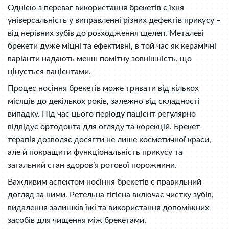
Однією з переваг використання брекетів є їхня
універсальність у виправленні різних дефектів прикусу –
від нерівних зубів до розходження щелеп. Металеві
брекети дуже міцні та ефективні, в той час як керамічні
варіанти надають менш помітну зовнішність, що
цінується пацієнтами.
Процес носіння брекетів може тривати від кількох
місяців до декількох років, залежно від складності
випадку. Під час цього періоду пацієнт регулярно
відвідує ортодонта для огляду та корекцій. Брекет-
терапія дозволяє досягти не лише косметичної краси,
але й покращити функціональність прикусу та
загальний стан здоров’я ротової порожнини.
Важливим аспектом носіння брекетів є правильний
догляд за ними. Ретельна гігієна включає чистку зубів,
видалення залишків їжі та використання допоміжних
засобів для чищення між брекетами.