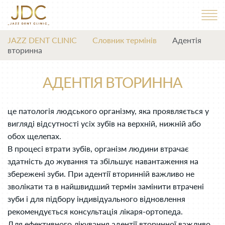
JAZZ DENT CLINIC
Словник термінів
Адентія
вторинна
АДЕНТІЯ ВТОРИННА
це патологія людського організму, яка проявляється у
вигляді відсутності усіх зубів на верхній, нижній або
обох щелепах.
В процесі втрати зубів, організм людини втрачає
здатність до жування та збільшує навантаження на
збережені зуби. При адентії вторинній важливо не
зволікати та в найшвидший термін замінити втрачені
зуби і для підбору індивідуального відновлення
рекомендується консультація лікаря-ортопеда.
Для ефективного лікування адентії вторинної важливо