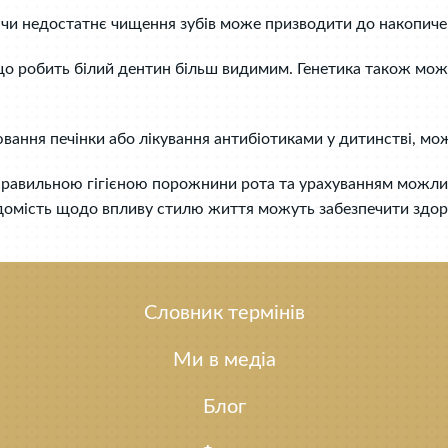
и недостатнє чищення зубів може призводити до накопичення
, що робить білий дентин більш видимим. Генетика також мож
ювання печінки або лікування антибіотиками у дитинстві, мож
равильною гігієною порожнини рота та урахуванням можливи
відомість щодо впливу стилю життя можуть забезпечити здоро
Словник термінів
Ми в медіа
Блог