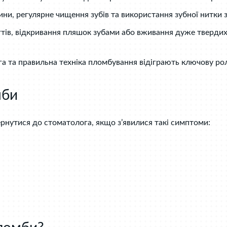
ини, регулярне чищення зубів та використання зубної нитк
нігтів, відкривання пляшок зубами або вживання дуже тверд
а та правильна техніка пломбування відіграють ключову рол
мби
ернутися до стоматолога, якщо з’явилися такі симптоми: