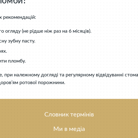
ломби?
х рекомендацій:
 огляду (не рідше ніж раз на 6 місяців).
ну зубну пасту.
оях.
ити пломбу.
е, при належному догляді та регулярному відвідуванні стом
здоров’ям ротової порожнини.
Словник термінів
Ми в медіа