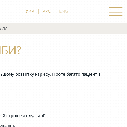
М
УКР
|
РУС
|
ENG
БИ?
БИ?
ьшому розвитку карієсу. Проте багато пацієнтів
ій строк експлуатації.
уванні.