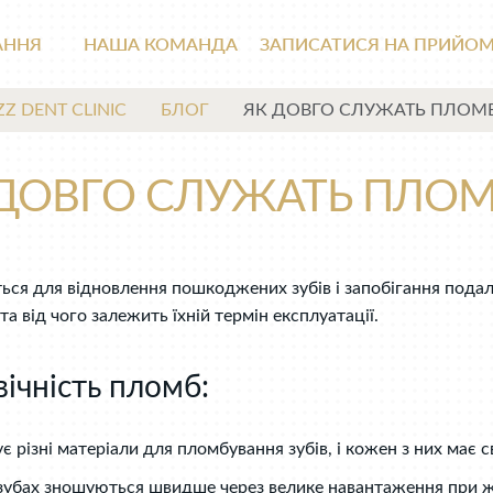
АННЯ
НАША КОМАНДА
ЗАПИСАТИСЯ НА ПРИЙО
ZZ DENT CLINIC
БЛОГ
ЯК ДОВГО СЛУЖАТЬ ПЛОМ
 ДОВГО СЛУЖАТЬ ПЛОМ
ся для відновлення пошкоджених зубів і запобігання подал
 від чого залежить їхній термін експлуатації.
ічність пломб:
різні матеріали для пломбування зубів, і кожен з них має св
убах зношуються швидше через велике навантаження при ж