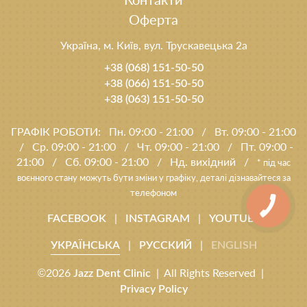
Оферта
Україна, м. Київ, вул. Трускавецька 2а
+38 (068) 151-50-50
+38 (066) 151-50-50
+38 (063) 151-50-50
ГРАФІК РОБОТИ:
Пн. 09:00 - 21:00
/
Вт. 09:00 - 21:00
/
Ср. 09:00 - 21:00
/
Чт. 09:00 - 21:00
/
Пт. 09:00 -
21:00
/
Сб. 09:00 - 21:00
/
Нд. вихідний
/
* під час
воєнного стану можуть бути зміни у графіку, деталі дізнавайтеся за
телефоном
|
|
FACEBOOK
INSTAGRAM
YOUTUBE
|
|
УКРАЇНСЬКА
РУССКИЙ
ENGLISH
©2026
| All Rights Reserved |
Jazz Dent Clinic
Privacy Policy