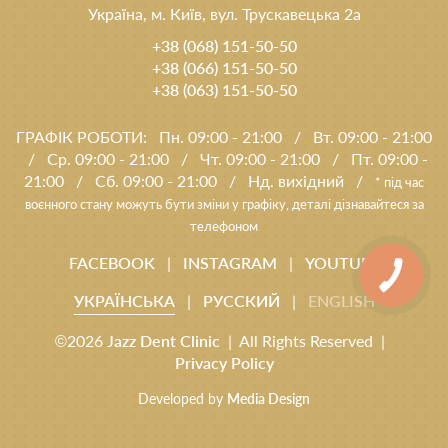
Україна, м. Київ, вул. Трускавецька 2а
+38 (068) 151-50-50
+38 (066) 151-50-50
+38 (063) 151-50-50
ГРАФІК РОБОТИ:
Пн. 09:00 - 21:00
/
Вт. 09:00 - 21:00
/
Ср. 09:00 - 21:00
/
Чт. 09:00 - 21:00
/
Пт. 09:00 -
21:00
/
Сб. 09:00 - 21:00
/
Нд. вихідний
/
* під час
воєнного стану можуть бути зміни у графіку, деталі дізнавайтеся за
телефоном
FACEBOOK
|
INSTAGRAM
|
YOUTUBE
УКРАЇНСЬКА
|
РУССКИЙ
|
ENGLISH
©2026
Jazz Dent Clinic
| All Rights Reserved |
Privacy Policy
Developed by
Media Design