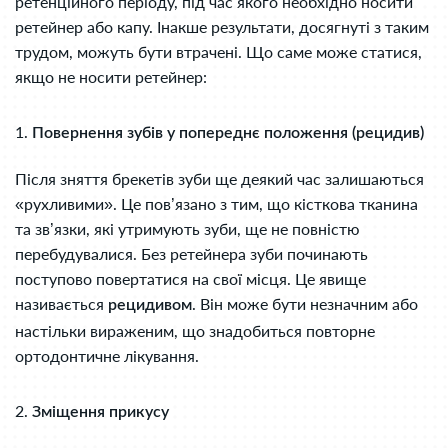
ретенційного періоду, під час якого необхідно носити
ретейнер або капу. Інакше результати, досягнуті з таким
трудом, можуть бути втрачені. Що саме може статися,
якщо не носити ретейнер:
1.
Повернення зубів у попереднє положення (рецидив)
Після зняття брекетів зуби ще деякий час залишаються
«рухливими». Це пов’язано з тим, що кісткова тканина
та зв’язки, які утримують зуби, ще не повністю
перебудувалися. Без ретейнера зуби починають
поступово повертатися на свої місця. Це явище
називається
. Він може бути незначним або
рецидивом
настільки вираженим, що знадобиться повторне
ортодонтичне лікування.
2.
Зміщення прикусу