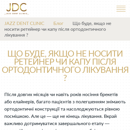
JAZZ DENT CLINIC
Блог
Що буде, якщо не
носити ретейнер чи капу після ортодонтичного
лікування ?
ЩО БУДЕ, ЯКЩО НЕ НОСИТИ
РЕТЕЙНЕР ЧИ КАПУ ПІСЛЯ
ОРТОДОНТИЧНОГО ЛІКУВАННЯ
?
Після довгих місяців чи навіть років носіння брекетів
або елайнерів, багато пацієнтів з полегшенням знімають
ортодонтичні конструкції та насолоджуються рівною
посмішкою. Але це — ще не кінець лікування. Вкрай
важливо дотримуватися завершального етапу —