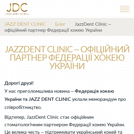
JAZZ DENT CLINIC
Блог
JazzDent Сlinic –
офіційний партнер Федерації хокею України
JAZZDENT СLINIC – ОФІЦІЙНИЙ
ПАРТНЕР ФЕДЕРАЦІЇ ХОКЕЮ
УКРАЇНИ
Дорогі друзі!
У нас приголомшлива новина –
Федерація хокею
уклали меморандум про
України та JAZZ DENT CLINIC
співробітництво.
Відтепер, JazzDent Сlinic стає офіційним
стоматологічним партнером Федерації хокею України.
Це велика честь – підтримувати український хокей та