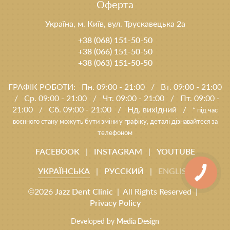
Оферта
Україна, м. Київ, вул. Трускавецька 2а
+38 (068) 151-50-50
+38 (066) 151-50-50
+38 (063) 151-50-50
ГРАФІК РОБОТИ:
Пн. 09:00 - 21:00
/
Вт. 09:00 - 21:00
/
Ср. 09:00 - 21:00
/
Чт. 09:00 - 21:00
/
Пт. 09:00 -
21:00
/
Сб. 09:00 - 21:00
/
Нд. вихідний
/
* під час
воєнного стану можуть бути зміни у графіку, деталі дізнавайтеся за
телефоном
FACEBOOK
|
INSTAGRAM
|
YOUTUBE
УКРАЇНСЬКА
|
РУССКИЙ
|
ENGLISH
©2026
Jazz Dent Clinic
| All Rights Reserved |
Privacy Policy
Developed by
Media Design