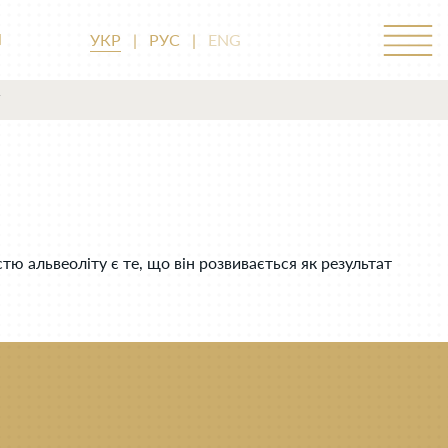
УКР
|
РУС
|
ENG
М
тю альвеоліту є те, що він розвивається як результат