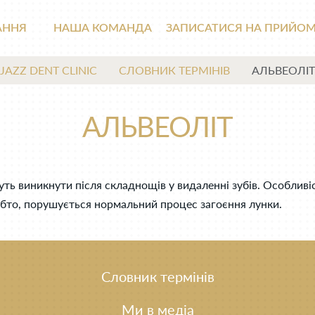
АННЯ
НАША КОМАНДА
ЗАПИСАТИСЯ НА ПРИЙО
JAZZ DENT CLINIC
СЛОВНИК ТЕРМІНІВ
АЛЬВЕОЛІТ
АЛЬВЕОЛІТ
жуть виникнути після складнощів у видаленні зубів. Особливіс
 Тобто, порушується нормальний процес загоєння лунки.
Словник термінів
Ми в медіа