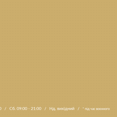
00
/
Сб. 09:00 - 21:00
/
Нд. вихідний
/
* під час воєнного