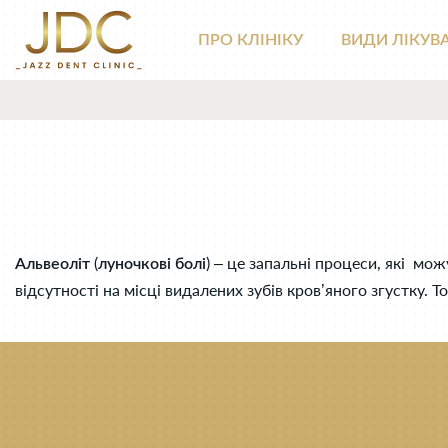
ПРО КЛІНІКУ
ВИДИ ЛІКУВ
(
) – це запальні процеси, які мо
Альвеоліт
луночкові болі
відсутності на місці видалених зубів кров’яного згустку.