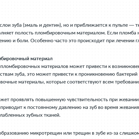
слои зуба (эмаль и дентин), но и приближается к пульпе —
олняет полость пломбировочным материалом. Если пломба н
жению и боли. Особенно часто это происходит при лечении г
мбировочный материал
а пломбировочных материалов может привести к возникнове
йствам зуба, это может привести к проникновению бактери
вочные материалы, которые соответствуют всем требован
может проявлять повышенную чувствительность при жевании
то приводит к постоянному давлению на зуб во время жевани
лабленных зубных тканей.
 образованию микротрещин или трещин в зубе из-за слишком