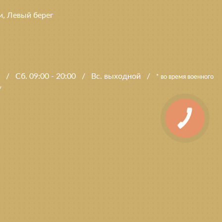
ки, Левый берег
0
/
Сб. 09:00 - 20:00
/
Вс. выходной
/
* во время военного
у