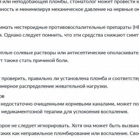
ой или неподобающей пломбы, стоматолог может провести 
чность и минимизируя механическое давление на нервные о
имать нестероидные противовоспалительные препараты (НП
. Однако следует помнить, что эти средства снижают симп
еплые солевые растворы или антисептические ополаскивате
т также стать причиной боли.
 проверить, правильно ли установлена пломба и соответств
омерное распределение жевательной нагрузки.
ов
и недостаточно очищенными корневыми каналами, может по
 медикаментозной терапии для успокоения воспаления.
торое не следует игнорировать. Хотя она может быть вызва
таких как неправильное пломбирование или воспаление. Св