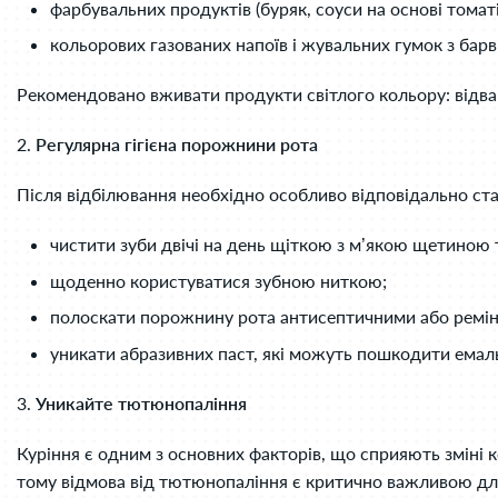
фарбувальних продуктів (буряк, соуси на основі томатів
кольорових газованих напоїв і жувальних гумок з бар
Рекомендовано вживати продукти світлого кольору: відварн
2.
Регулярна гігієна порожнини рота
Після відбілювання необхідно особливо відповідально став
чистити зуби двічі на день щіткою з м’якою щетиною
щоденно користуватися зубною ниткою;
полоскати порожнину рота антисептичними або ремін
уникати абразивних паст, які можуть пошкодити емал
3.
Уникайте тютюнопаління
Куріння є одним з основних факторів, що сприяють зміні 
тому відмова від тютюнопаління є критично важливою дл