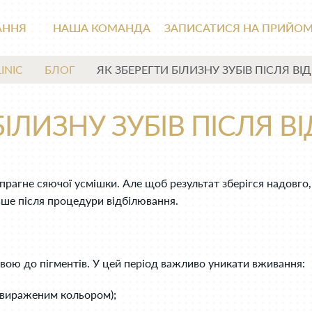
АННЯ
НАША КОМАНДА
ЗАПИСАТИСЯ НА ПРИЙО
INIC
БЛОГ
ЯК ЗБЕРЕГТИ БІЛИЗНУ ЗУБІВ ПІСЛЯ В
БІЛИЗНУ ЗУБІВ ПІСЛЯ 
 прагне сяючої усмішки. Але щоб результат зберігся надовго
вше після процедури відбілювання.
вою до пігментів. У цей період важливо уникати вживання:
о вираженим кольором);