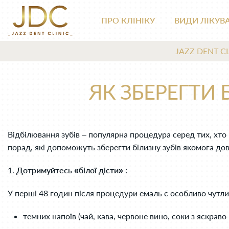
ПРО КЛІНІКУ
ВИДИ ЛІКУВ
JAZZ DENT CL
ЯК ЗБЕРЕГТИ 
Відбілювання зубів – популярна процедура серед тих, хто
порад, які допоможуть зберегти білизну зубів якомога до
1.
Дотримуйтесь «білої дієти» :
У перші 48 годин після процедури емаль є особливо чутли
темних напоїв (чай, кава, червоне вино, соки з яскрав