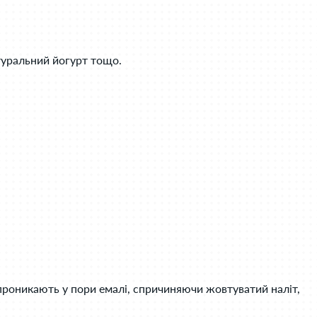
атуральний йогурт тощо.
 проникають у пори емалі, спричиняючи жовтуватий наліт,