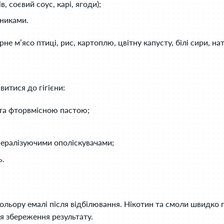
, соєвий соус, карі, ягоди);
вниками.
е м’ясо птиці, рис, картоплю, цвітну капусту, білі сири, н
итися до гігієни:
 та фторвмісною пастою;
ералізуючими ополіскувачами;
ь.
кольору емалі після відбілювання. Нікотин та смоли швидко
я збереження результату.